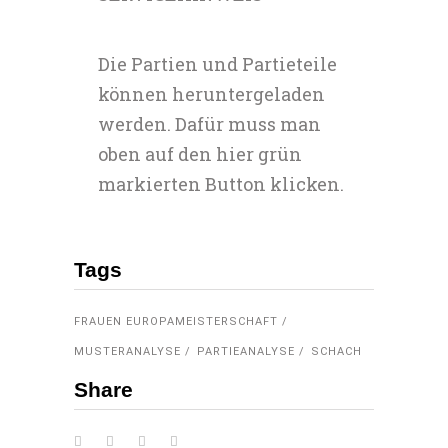
Die Partien und Partieteile
können heruntergeladen
werden. Dafür muss man
oben auf den hier grün
markierten Button klicken.
Tags
FRAUEN EUROPAMEISTERSCHAFT
MUSTERANALYSE
PARTIEANALYSE
SCHACH
Share