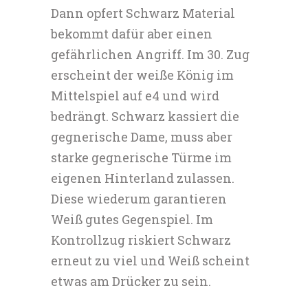
Dann opfert Schwarz Material
bekommt dafür aber einen
gefährlichen Angriff. Im 30. Zug
erscheint der weiße König im
Mittelspiel auf e4 und wird
bedrängt. Schwarz kassiert die
gegnerische Dame, muss aber
starke gegnerische Türme im
eigenen Hinterland zulassen.
Diese wiederum garantieren
Weiß gutes Gegenspiel. Im
Kontrollzug riskiert Schwarz
erneut zu viel und Weiß scheint
etwas am Drücker zu sein.