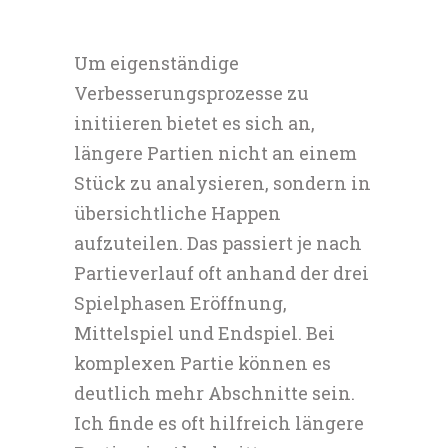
Um eigenständige
Verbesserungsprozesse zu
initiieren bietet es sich an,
längere Partien nicht an einem
Stück zu analysieren, sondern in
übersichtliche Happen
aufzuteilen. Das passiert je nach
Partieverlauf oft anhand der drei
Spielphasen Eröffnung,
Mittelspiel und Endspiel. Bei
komplexen Partie können es
deutlich mehr Abschnitte sein.
Ich finde es oft hilfreich längere