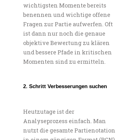
wichtigsten Momente bereits
benennen und wichtige offene
Fragen zur Partie aufwerfen. Oft
ist dann nur noch die genaue
objektive Bewertung zu klären
und bessere Pfade in kritischen
Momenten sind zu ermitteln.
2. Schritt Verbesserungen suchen
Heutzutage ist der
Analyseprozess einfach. Man
nutzt die gesamte Partienotation
in einem gängigen Format (PGN)