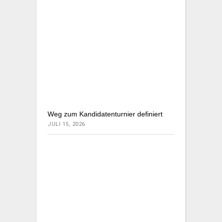
Weg zum Kandidatenturnier definiert
JULI 15, 2026