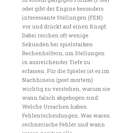
oder gibt der Engine besonders
interessante Stellungen (FEN)
vor und drückt auf einen Knopf.
Dabei reichen oft wenige
Sekunden bei spielstarken
Rechenhelfern, um Stellungen
in ausreichender Tiefe zu
erfassen. Für die Spieler ist es im
Nachhinein (post mortem)
wichtig zu verstehen, warum sie
wann falsch abgebogen sind.
Welche Ursachen haben
Fehlentscheidungen. Was waren
rechnerische Fehler und wann