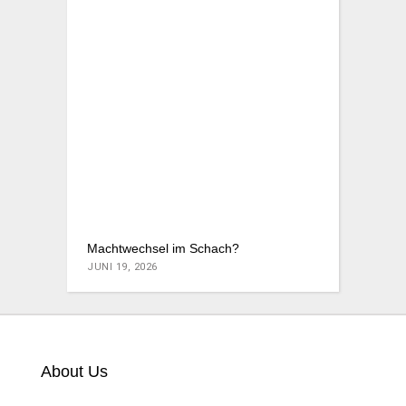
Machtwechsel im Schach?
JUNI 19, 2026
About Us