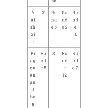
aa
A
X
Ru
Ru
Ru
ni
nd
nd
nd
sh
e 5
e 2
e
Gi
10
ri
Pr
Ru
X
Ru
Ru
ag
nd
nd
nd
gn
e 5
e
e 7
an
12
an
d
ha
a