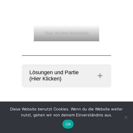
Foto: Dariusz Gorzinski
Lösungen und Partie
(Hier Klicken)
Die Remispartien ohne Swings
Diese Website benutzt Cookies. Wenn du die Website weiter
nutzt, gehen wir von deinem Einverständnis aus.
Die restlichen zwei Partien
OK
gingen vergleichsweise