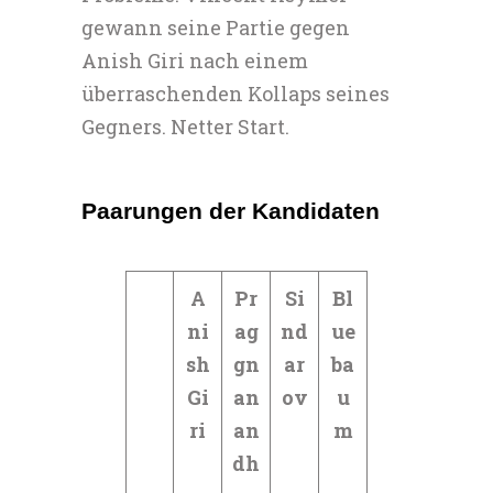
gewann seine Partie gegen
Anish Giri nach einem
überraschenden Kollaps seines
Gegners. Netter Start.
Paarungen der Kandidaten
A
Pr
Si
Bl
ni
ag
nd
ue
sh
gn
ar
ba
Gi
an
ov
u
ri
an
m
dh