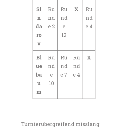
Si
Ru
Ru
X
Ru
n
nd
nd
nd
da
e 2
e
e 4
ro
12
v
Bl
Ru
Ru
Ru
X
ue
nd
nd
nd
ba
e
e 7
e 4
u
10
m
Turnierübergreifend misslang