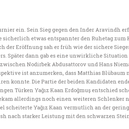
rnier ein. Sein Sieg gegen den Inder Aravindh er
re sicherlich etwas entspannter den Ruhetag zum K
ch der Eröffnung sah er früh wie der sichere Siege
s. Später dann gab es eine unwirkliche Situation z
 zwischen Nodirbek Abdusattorov und Hans Niem
rspektive ist anzumerken, dass Matthias Blübaum
en konnte. Die Partie der beiden Kandidaten endete
ungen Türken Yağız Kaan Erdoğmuş entschied sche
bekam allerdings noch einen weiteren Schlenker 
el scheiterte Yağız Kaan vermutlich an der gerin
sh nach starker Leistung mit den schwarzen Stei