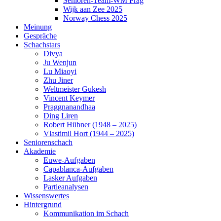
Senioren-Team-WM Prag
Wijk aan Zee 2025
Norway Chess 2025
Meinung
Gespräche
Schachstars
Divya
Ju Wenjun
Lu Miaoyi
Zhu Jiner
Weltmeister Gukesh
Vincent Keymer
Praggnanandhaa
Ding Liren
Robert Hübner (1948 – 2025)
Vlastimil Hort (1944 – 2025)
Seniorenschach
Akademie
Euwe-Aufgaben
Capablanca-Aufgaben
Lasker Aufgaben
Partieanalysen
Wissenswertes
Hintergrund
Kommunikation im Schach