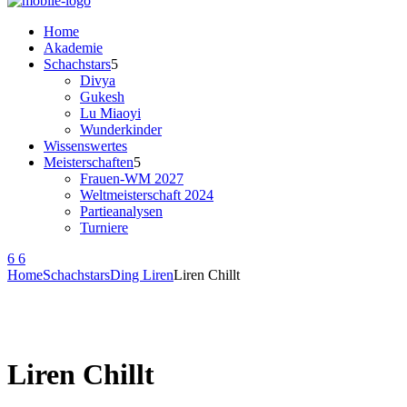
Home
Akademie
Schachstars
Divya
Gukesh
Lu Miaoyi
Wunderkinder
Wissenswertes
Meisterschaften
Frauen-WM 2027
Weltmeisterschaft 2024
Partieanalysen
Turniere
Home
Schachstars
Ding Liren
Liren Chillt
Liren Chillt