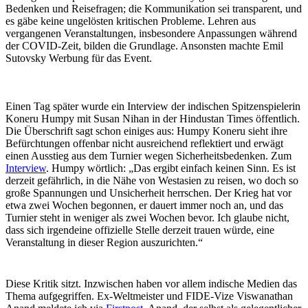
Bedenken und Reisefragen; die Kommunikation sei transparent, und
es gäbe keine ungelösten kritischen Probleme. Lehren aus
vergangenen Veranstaltungen, insbesondere Anpassungen während
der COVID-Zeit, bilden die Grundlage. Ansonsten machte Emil
Sutovsky Werbung für das Event.
Einen Tag später wurde ein Interview der indischen Spitzenspielerin
Koneru Humpy mit Susan Nihan in der Hindustan Times öffentlich.
Die Überschrift sagt schon einiges aus: Humpy Koneru sieht ihre
Befürchtungen offenbar nicht ausreichend reflektiert und erwägt
einen Ausstieg aus dem Turnier wegen Sicherheitsbedenken. Zum
Interview
. Humpy wörtlich: „Das ergibt einfach keinen Sinn. Es ist
derzeit gefährlich, in die Nähe von Westasien zu reisen, wo doch so
große Spannungen und Unsicherheit herrschen. Der Krieg hat vor
etwa zwei Wochen begonnen, er dauert immer noch an, und das
Turnier steht in weniger als zwei Wochen bevor. Ich glaube nicht,
dass sich irgendeine offizielle Stelle derzeit trauen würde, eine
Veranstaltung in dieser Region auszurichten.“
Diese Kritik sitzt. Inzwischen haben vor allem indische Medien das
Thema aufgegriffen. Ex-Weltmeister und FIDE-Vize Viswanathan