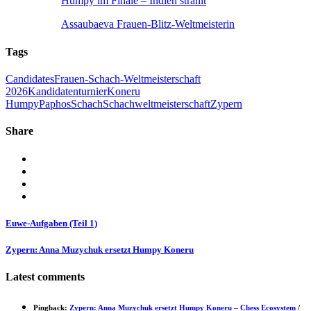
Humpy im Finale – Indien strahlt
Assaubaeva Frauen-Blitz-Weltmeisterin
Tags
Candidates
Frauen-Schach-Weltmeisterschaft
2026
Kandidatenturnier
Koneru
Humpy
Paphos
Schach
Schachweltmeisterschaft
Zypern
Share
Euwe-Aufgaben (Teil 1)
Zypern: Anna Muzychuk ersetzt Humpy Koneru
Latest comments
Pingback:
Zypern: Anna Muzychuk ersetzt Humpy Koneru – Chess Ecosystem
/