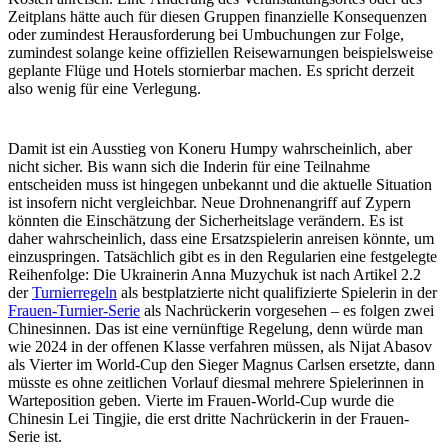
Zeitplans hätte auch für diesen Gruppen finanzielle Konsequenzen
oder zumindest Herausforderung bei Umbuchungen zur Folge,
zumindest solange keine offiziellen Reisewarnungen beispielsweise
geplante Flüge und Hotels stornierbar machen. Es spricht derzeit
also wenig für eine Verlegung.
Damit ist ein Ausstieg von Koneru Humpy wahrscheinlich, aber
nicht sicher. Bis wann sich die Inderin für eine Teilnahme
entscheiden muss ist hingegen unbekannt und die aktuelle Situation
ist insofern nicht vergleichbar. Neue Drohnenangriff auf Zypern
könnten die Einschätzung der Sicherheitslage verändern. Es ist
daher wahrscheinlich, dass eine Ersatzspielerin anreisen könnte, um
einzuspringen. Tatsächlich gibt es in den Regularien eine festgelegte
Reihenfolge: Die Ukrainerin Anna Muzychuk ist nach Artikel 2.2
der
Turnierregeln
als bestplatzierte nicht qualifizierte Spielerin in der
Frauen-Turnier-Serie
als Nachrückerin vorgesehen – es folgen zwei
Chinesinnen. Das ist eine vernünftige Regelung, denn würde man
wie 2024 in der offenen Klasse verfahren müssen, als Nijat Abasov
als Vierter im World-Cup den Sieger Magnus Carlsen ersetzte, dann
müsste es ohne zeitlichen Vorlauf diesmal mehrere Spielerinnen in
Warteposition geben. Vierte im Frauen-World-Cup wurde die
Chinesin Lei Tingjie, die erst dritte Nachrückerin in der Frauen-
Serie ist.