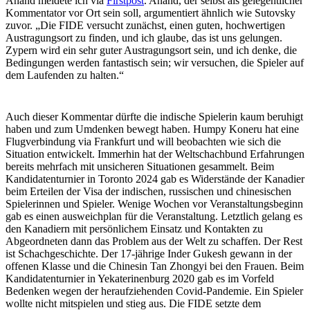
Anand meldete ich via
Firstpost
. Anand, der selbst als gelegentlicher
Kommentator vor Ort sein soll, argumentiert ähnlich wie Sutovsky
zuvor. „Die FIDE versucht zunächst, einen guten, hochwertigen
Austragungsort zu finden, und ich glaube, das ist uns gelungen.
Zypern wird ein sehr guter Austragungsort sein, und ich denke, die
Bedingungen werden fantastisch sein; wir versuchen, die Spieler auf
dem Laufenden zu halten.“
Auch dieser Kommentar dürfte die indische Spielerin kaum beruhigt
haben und zum Umdenken bewegt haben. Humpy Koneru hat eine
Flugverbindung via Frankfurt und will beobachten wie sich die
Situation entwickelt. Immerhin hat der Weltschachbund Erfahrungen
bereits mehrfach mit unsicheren Situationen gesammelt. Beim
Kandidatenturnier in Toronto 2024 gab es Widerstände der Kanadier
beim Erteilen der Visa der indischen, russischen und chinesischen
Spielerinnen und Spieler. Wenige Wochen vor Veranstaltungsbeginn
gab es einen ausweichplan für die Veranstaltung. Letztlich gelang es
den Kanadiern mit persönlichem Einsatz und Kontakten zu
Abgeordneten dann das Problem aus der Welt zu schaffen. Der Rest
ist Schachgeschichte. Der 17-jährige Inder Gukesh gewann in der
offenen Klasse und die Chinesin Tan Zhongyi bei den Frauen. Beim
Kandidatenturnier in Yekaterinenburg 2020 gab es im Vorfeld
Bedenken wegen der heraufziehenden Covid-Pandemie. Ein Spieler
wollte nicht mitspielen und stieg aus. Die FIDE setzte dem