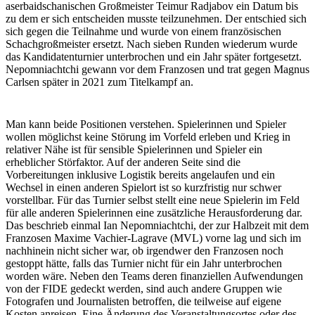
aserbaidschanischen Großmeister Teimur Radjabov ein Datum bis
zu dem er sich entscheiden musste teilzunehmen. Der entschied sich
sich gegen die Teilnahme und wurde von einem französischen
Schachgroßmeister ersetzt. Nach sieben Runden wiederum wurde
das Kandidatenturnier unterbrochen und ein Jahr später fortgesetzt.
Nepomniachtchi gewann vor dem Franzosen und trat gegen Magnus
Carlsen später in 2021 zum Titelkampf an.
Man kann beide Positionen verstehen. Spielerinnen und Spieler
wollen möglichst keine Störung im Vorfeld erleben und Krieg in
relativer Nähe ist für sensible Spielerinnen und Spieler ein
erheblicher Störfaktor. Auf der anderen Seite sind die
Vorbereitungen inklusive Logistik bereits angelaufen und ein
Wechsel in einen anderen Spielort ist so kurzfristig nur schwer
vorstellbar. Für das Turnier selbst stellt eine neue Spielerin im Feld
für alle anderen Spielerinnen eine zusätzliche Herausforderung dar.
Das beschrieb einmal Ian Nepomniachtchi, der zur Halbzeit mit dem
Franzosen Maxime Vachier-Lagrave (MVL) vorne lag und sich im
nachhinein nicht sicher war, ob irgendwer den Franzosen noch
gestoppt hätte, falls das Turnier nicht für ein Jahr unterbrochen
worden wäre. Neben den Teams deren finanziellen Aufwendungen
von der FIDE gedeckt werden, sind auch andere Gruppen wie
Fotografen und Journalisten betroffen, die teilweise auf eigene
Kosten anreisen. Eine Änderung des Veranstaltungsortes oder des