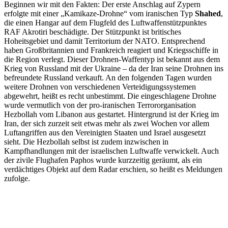
Beginnen wir mit den Fakten: Der erste Anschlag auf Zypern
erfolgte mit einer „Kamikaze-Drohne“ vom iranischen Typ
Shahed
,
die einen Hangar auf dem Flugfeld des Luftwaffenstützpunktes
RAF Akrotiri beschädigte. Der Stützpunkt ist britisches
Hoheitsgebiet und damit Territorium der NATO. Entsprechend
haben Großbritannien und Frankreich reagiert und Kriegsschiffe in
die Region verlegt. Dieser Drohnen-Waffentyp ist bekannt aus dem
Krieg von Russland mit der Ukraine – da der Iran seine Drohnen ins
befreundete Russland verkauft. An den folgenden Tagen wurden
weitere Drohnen von verschiedenen Verteidigungssystemen
abgewehrt, heißt es recht unbestimmt. Die eingeschlagene Drohne
wurde vermutlich von der pro-iranischen Terrororganisation
Hezbollah vom Libanon aus gestartet. Hintergrund ist der Krieg im
Iran, der sich zurzeit seit etwas mehr als zwei Wochen vor allem
Luftangriffen aus den Vereinigten Staaten und Israel ausgesetzt
sieht. Die Hezbollah selbst ist zudem inzwischen in
Kampfhandlungen mit der israelischen Luftwaffe verwickelt. Auch
der zivile Flughafen Paphos wurde kurzzeitig geräumt, als ein
verdächtiges Objekt auf dem Radar erschien, so heißt es Meldungen
zufolge.