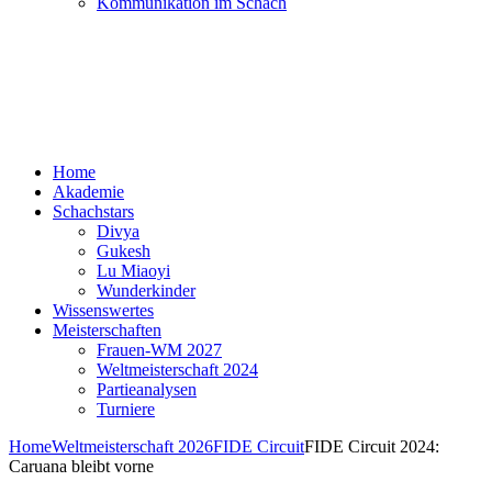
Kommunikation im Schach
Home
Akademie
Schachstars
Divya
Gukesh
Lu Miaoyi
Wunderkinder
Wissenswertes
Meisterschaften
Frauen-WM 2027
Weltmeisterschaft 2024
Partieanalysen
Turniere
Home
Weltmeisterschaft 2026
FIDE Circuit
FIDE Circuit 2024:
Caruana bleibt vorne