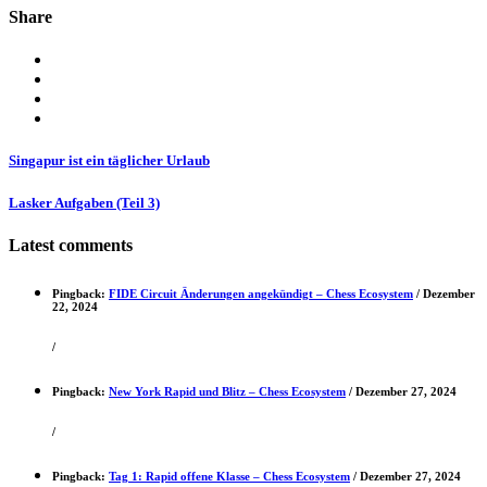
Share
Singapur ist ein täglicher Urlaub
Lasker Aufgaben (Teil 3)
Latest comments
Pingback:
FIDE Circuit Änderungen angekündigt – Chess Ecosystem
/
Dezember
22, 2024
/
Pingback:
New York Rapid und Blitz – Chess Ecosystem
/
Dezember 27, 2024
/
Pingback:
Tag 1: Rapid offene Klasse – Chess Ecosystem
/
Dezember 27, 2024