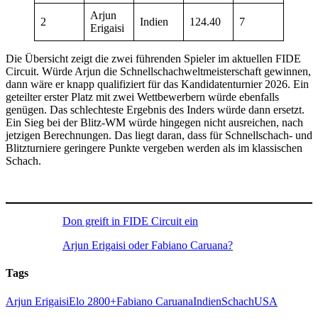
Arjun
2
Indien
124.40
7
Erigaisi
Die Übersicht zeigt die zwei führenden Spieler im aktuellen FIDE
Circuit. Würde Arjun die Schnellschachweltmeisterschaft gewinnen,
dann wäre er knapp qualifiziert für das Kandidatenturnier 2026. Ein
geteilter erster Platz mit zwei Wettbewerbern würde ebenfalls
genügen. Das schlechteste Ergebnis des Inders würde dann ersetzt.
Ein Sieg bei der Blitz-WM würde hingegen nicht ausreichen, nach
jetzigen Berechnungen. Das liegt daran, dass für Schnellschach- und
Blitzturniere geringere Punkte vergeben werden als im klassischen
Schach.
Don greift in FIDE Circuit ein
Arjun Erigaisi oder Fabiano Caruana?
Tags
Arjun Erigaisi
Elo 2800+
Fabiano Caruana
Indien
Schach
USA