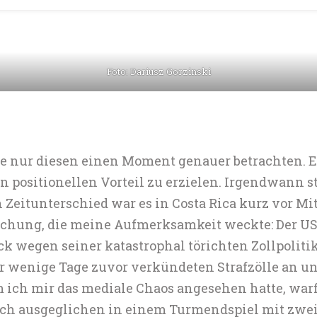
Foto: Dariusz Gorzinski
tie nur diesen einen Moment genauer betrachten. E
 positionellen Vorteil zu erzielen. Irgendwann s
Zeitunterschied war es in Costa Rica kurz vor Mit
schung, die meine Aufmerksamkeit weckte: Der US-
k wegen seiner katastrophal törichten Zollpoliti
r wenige Tage zuvor verkündeten Strafzölle an un
ch mir das mediale Chaos angesehen hatte, warf i
noch ausgeglichen in einem Turmendspiel mit zwe