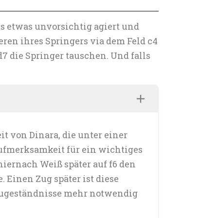
ts etwas unvorsichtig agiert und
eren ihres Springers via dem Feld c4
d7 die Springer tauschen. Und falls
t von Dinara, die unter einer
Aufmerksamkeit für ein wichtiges
hiernach Weiß später auf f6 den
 Einen Zug später ist diese
 Zugeständnisse mehr notwendig