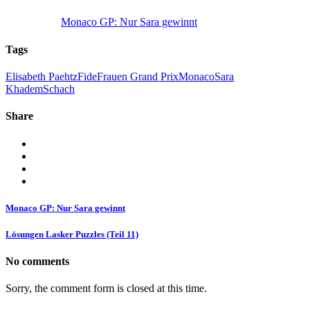
Monaco GP: Nur Sara gewinnt
Tags
Elisabeth Paehtz
Fide
Frauen Grand Prix
Monaco
Sara
Khadem
Schach
Share
Monaco GP: Nur Sara gewinnt
Lösungen Lasker Puzzles (Teil 11)
No comments
Sorry, the comment form is closed at this time.