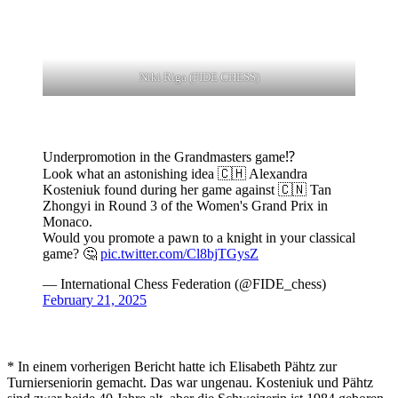
Niki Riga (FIDE CHESS)
Underpromotion in the Grandmasters game⁉️
Look what an astonishing idea 🇨🇭 Alexandra
Kosteniuk found during her game against 🇨🇳 Tan
Zhongyi in Round 3 of the Women's Grand Prix in
Monaco.
Would you promote a pawn to a knight in your classical
game? 🤔
pic.twitter.com/Cl8bjTGysZ
— International Chess Federation (@FIDE_chess)
February 21, 2025
* In einem vorherigen Bericht hatte ich Elisabeth Pähtz zur
Turnierseniorin gemacht. Das war ungenau. Kosteniuk und Pähtz