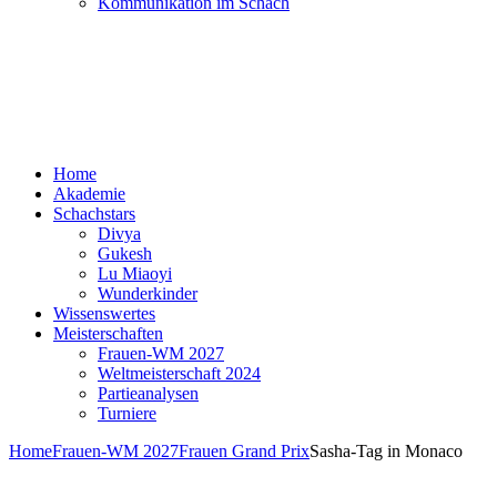
Kommunikation im Schach
Home
Akademie
Schachstars
Divya
Gukesh
Lu Miaoyi
Wunderkinder
Wissenswertes
Meisterschaften
Frauen-WM 2027
Weltmeisterschaft 2024
Partieanalysen
Turniere
Home
Frauen-WM 2027
Frauen Grand Prix
Sasha-Tag in Monaco