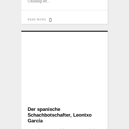
Chilling ist
READ MORE
Der spanische
Schachbotschafter, Leontxo
García