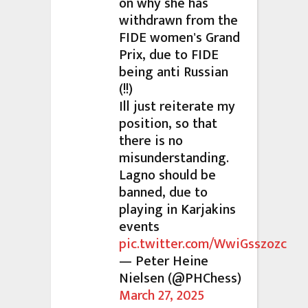
on why she has
withdrawn from the
FIDE women's Grand
Prix, due to FIDE
being anti Russian
(!!)
Ill just reiterate my
position, so that
there is no
misunderstanding.
Lagno should be
banned, due to
playing in Karjakins
events
pic.twitter.com/WwiGsszozc
— Peter Heine
Nielsen (@PHChess)
March 27, 2025