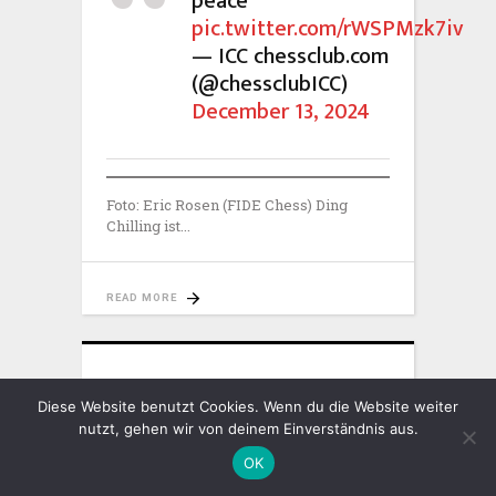
peace”
pic.twitter.com/rWSPMzk7iv
— ICC chessclub.com
(@chessclubICC)
December 13, 2024
Foto: Eric Rosen (FIDE Chess) Ding
Chilling ist
READ MORE
Diese Website benutzt Cookies. Wenn du die Website weiter
nutzt, gehen wir von deinem Einverständnis aus.
OK
Der spanische
Schachbotschafter, Leontxo