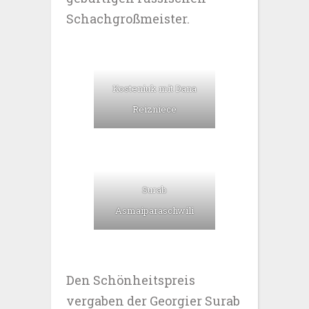
Schachgroßmeister.
Kosteniuk mit Dana
Reizniece
Surab
Asmaiparaschwili
Den Schönheitspreis
vergaben der Georgier Surab